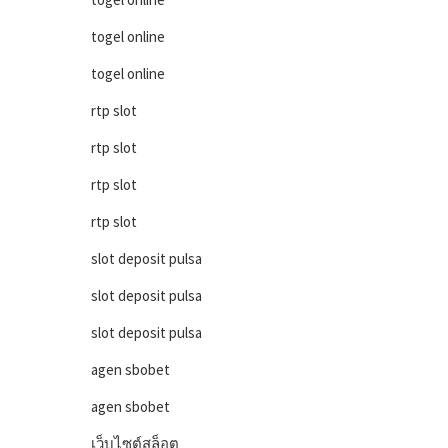
togel online
togel online
rtp slot
rtp slot
rtp slot
rtp slot
slot deposit pulsa
slot deposit pulsa
slot deposit pulsa
agen sbobet
agen sbobet
เว็บไซต์สล็อต