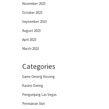
November 2023
October 2023
September 2023
August 2023
April 2023
March 2023
Categories
Game Omong Kosong
Kasino Daring
Pengunjung Las Vegas
Permainan Slot