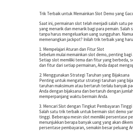
Trik Terbaik untuk Memainkan Slot Demo yang Ga
Saat ini, permainan slot telah menjadi salah satu pe
yang menarik dan menarik bagi para pemain. Salah
tanpa harus mengeluarkan uang sungguhan. Namun
memenangkan jackpot? Inilah trik terbaik yang har
1. Mempelajari Aturan dan Fitur Slot
Sebelum mulai memainkan slot demo, penting bagi A
Setiap slot memiliki tema dan fitur yang berbeda, 
dan fitur dari setiap permainan, Anda dapat men
2. Menggunakan Strategi Taruhan yang Bijaksana
Penting untuk mengatur strategi taruhan yang bi
taruhan maksimum atau bertaruh terlalu banyak pa
Anda dengan bijaksana dan bertaruh dengan jumlah
memperpanjang waktu bermain Anda.
3. Mencari Slot dengan Tingkat Pembayaran Tinggi
Salah satu trik terbaik untuk bermain slot demo y
tinggi. Beberapa mesin slot memiliki persentase pe
menunjukkan berapa banyak uang yang akan dikembal
persentase pembayaran, semakin besar peluang 