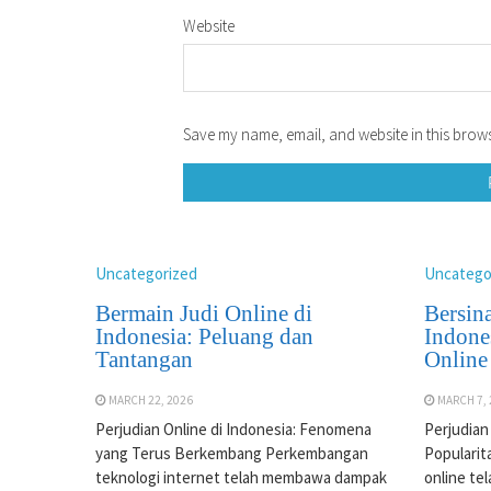
Website
Save my name, email, and website in this brows
Uncategorized
Uncatego
Bermain Judi Online di
Bersin
Indonesia: Peluang dan
Indone
Tantangan
Online
MARCH 22, 2026
MARCH 7,
Perjudian Online di Indonesia: Fenomena
Perjudian
yang Terus Berkembang Perkembangan
Popularit
teknologi internet telah membawa dampak
online tel