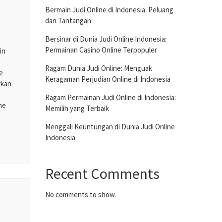
Bermain Judi Online di Indonesia: Peluang
dan Tantangan
Bersinar di Dunia Judi Online Indonesia:
Permainan Casino Online Terpopuler
in
Ragam Dunia Judi Online: Menguak
e
Keragaman Perjudian Online di Indonesia
kan.
Ragam Permainan Judi Online di Indonesia:
ne
Memilih yang Terbaik
Menggali Keuntungan di Dunia Judi Online
Indonesia
Recent Comments
No comments to show.