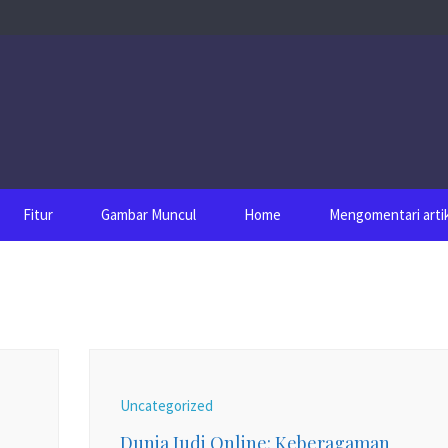
Fitur
Gambar Muncul
Home
Mengomentari arti
Uncategorized
Dunia Judi Online: Keberagaman