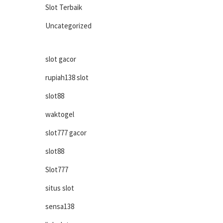
Slot Terbaik
Uncategorized
slot gacor
⁠rupiah138 slot
slot88
waktogel
slot777 gacor
slot88
Slot777
situs slot
sensa138