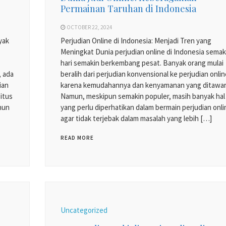
Permainan Taruhan di Indonesia
OCTOBER 22, 2024
yak
Perjudian Online di Indonesia: Menjadi Tren yang
Meningkat Dunia perjudian online di Indonesia semak
hari semakin berkembang pesat. Banyak orang mulai
, ada
beralih dari perjudian konvensional ke perjudian onlin
ian
karena kemudahannya dan kenyamanan yang ditawar
situs
Namun, meskipun semakin populer, masih banyak hal
hun
yang perlu diperhatikan dalam bermain perjudian onli
agar tidak terjebak dalam masalah yang lebih […]
READ MORE
Uncategorized