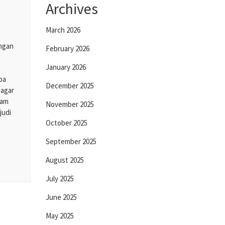
Archives
March 2026
angan
February 2026
January 2026
pa
December 2025
 agar
lam
November 2025
judi
October 2025
September 2025
August 2025
July 2025
June 2025
May 2025