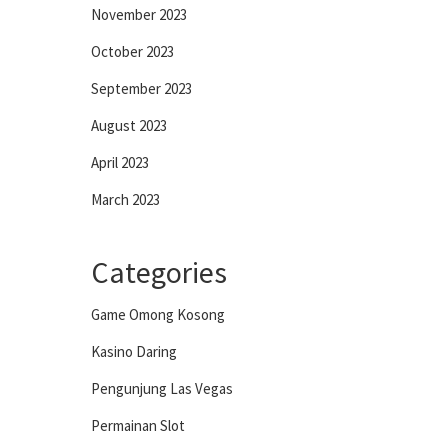
November 2023
October 2023
September 2023
August 2023
April 2023
March 2023
Categories
Game Omong Kosong
Kasino Daring
Pengunjung Las Vegas
Permainan Slot