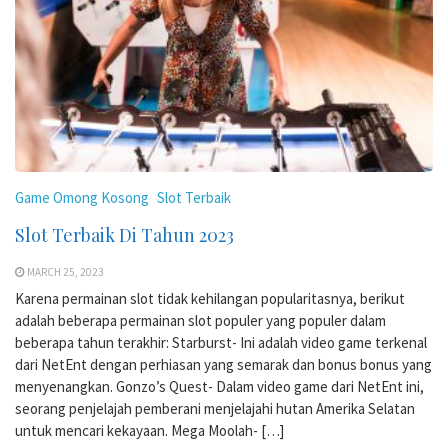
Game Omong Kosong
Slot Terbaik
Slot Terbaik Di Tahun 2023
MARCH 25, 2023
Karena permainan slot tidak kehilangan popularitasnya, berikut
adalah beberapa permainan slot populer yang populer dalam
beberapa tahun terakhir: Starburst- Ini adalah video game terkenal
dari NetEnt dengan perhiasan yang semarak dan bonus bonus yang
menyenangkan. Gonzo’s Quest- Dalam video game dari NetEnt ini,
seorang penjelajah pemberani menjelajahi hutan Amerika Selatan
untuk mencari kekayaan. Mega Moolah- […]