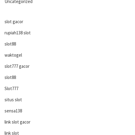
Uncategorized
slot gacor
⁠rupiah138 slot
slot88
waktogel
slot777 gacor
slot88
Slot777
situs slot
sensa138
link slot gacor
link slot