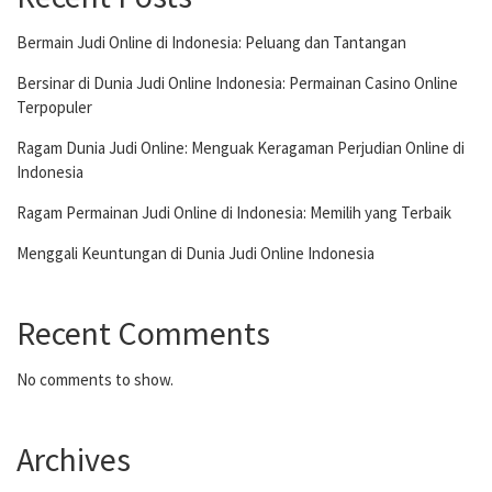
Bermain Judi Online di Indonesia: Peluang dan Tantangan
Bersinar di Dunia Judi Online Indonesia: Permainan Casino Online
Terpopuler
Ragam Dunia Judi Online: Menguak Keragaman Perjudian Online di
Indonesia
Ragam Permainan Judi Online di Indonesia: Memilih yang Terbaik
Menggali Keuntungan di Dunia Judi Online Indonesia
Recent Comments
No comments to show.
Archives