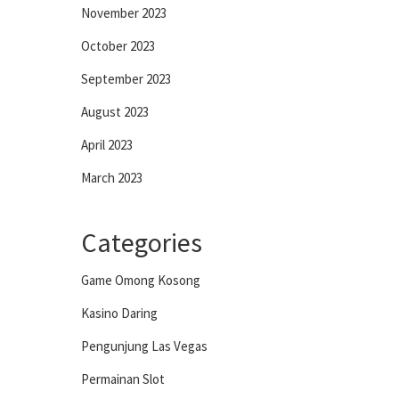
November 2023
October 2023
September 2023
August 2023
April 2023
March 2023
Categories
Game Omong Kosong
Kasino Daring
Pengunjung Las Vegas
Permainan Slot