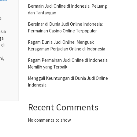
Bermain Judi Online di Indonesia: Peluang
dan Tantangan
a
Bersinar di Dunia Judi Online Indonesia:
Permainan Casino Online Terpopuler
sia
ga
Ragam Dunia Judi Online: Menguak
 di
Keragaman Perjudian Online di Indonesia
i,
Ragam Permainan Judi Online di Indonesia:
Memilih yang Terbaik
Menggali Keuntungan di Dunia Judi Online
Indonesia
Recent Comments
No comments to show.