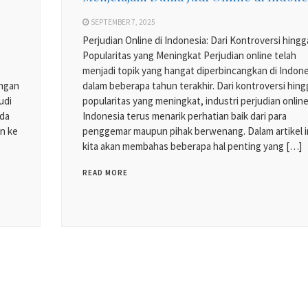
SEPTEMBER 7, 2025
Perjudian Online di Indonesia: Dari Kontroversi hingg
Popularitas yang Meningkat Perjudian online telah
menjadi topik yang hangat diperbincangkan di Indone
angan
dalam beberapa tahun terakhir. Dari kontroversi hing
udi
popularitas yang meningkat, industri perjudian online
ada
Indonesia terus menarik perhatian baik dari para
un ke
penggemar maupun pihak berwenang. Dalam artikel in
kita akan membahas beberapa hal penting yang […]
READ MORE