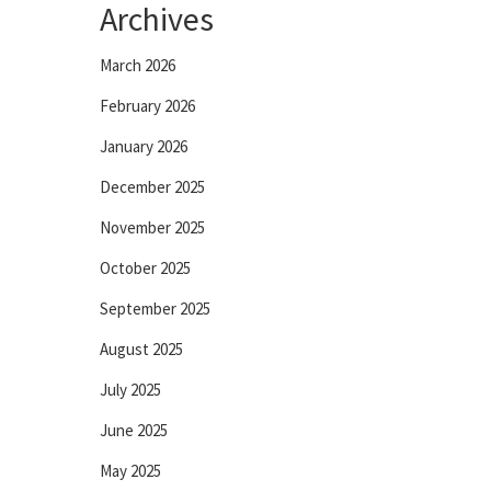
Archives
March 2026
February 2026
January 2026
December 2025
November 2025
October 2025
September 2025
August 2025
July 2025
June 2025
May 2025