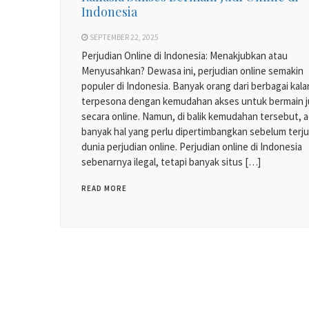
Indonesia
SEPTEMBER 22, 2025
Perjudian Online di Indonesia: Menakjubkan atau
Menyusahkan? Dewasa ini, perjudian online semakin
populer di Indonesia. Banyak orang dari berbagai kal
terpesona dengan kemudahan akses untuk bermain j
secara online. Namun, di balik kemudahan tersebut, 
banyak hal yang perlu dipertimbangkan sebelum terj
dunia perjudian online. Perjudian online di Indonesia
sebenarnya ilegal, tetapi banyak situs […]
READ MORE