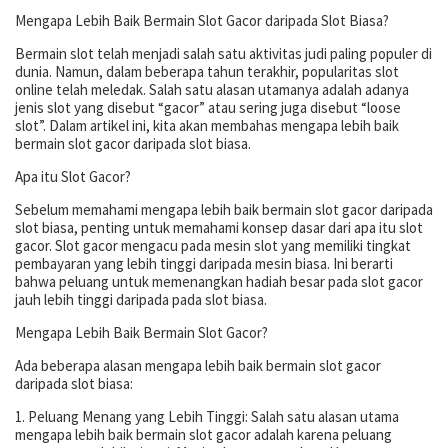
Mengapa Lebih Baik Bermain Slot Gacor daripada Slot Biasa?
Bermain slot telah menjadi salah satu aktivitas judi paling populer di
dunia. Namun, dalam beberapa tahun terakhir, popularitas slot
online telah meledak. Salah satu alasan utamanya adalah adanya
jenis slot yang disebut “gacor” atau sering juga disebut “loose
slot”. Dalam artikel ini, kita akan membahas mengapa lebih baik
bermain slot gacor daripada slot biasa.
Apa itu Slot Gacor?
Sebelum memahami mengapa lebih baik bermain slot gacor daripada
slot biasa, penting untuk memahami konsep dasar dari apa itu slot
gacor. Slot gacor mengacu pada mesin slot yang memiliki tingkat
pembayaran yang lebih tinggi daripada mesin biasa. Ini berarti
bahwa peluang untuk memenangkan hadiah besar pada slot gacor
jauh lebih tinggi daripada pada slot biasa.
Mengapa Lebih Baik Bermain Slot Gacor?
Ada beberapa alasan mengapa lebih baik bermain slot gacor
daripada slot biasa:
1. Peluang Menang yang Lebih Tinggi: Salah satu alasan utama
mengapa lebih baik bermain slot gacor adalah karena peluang