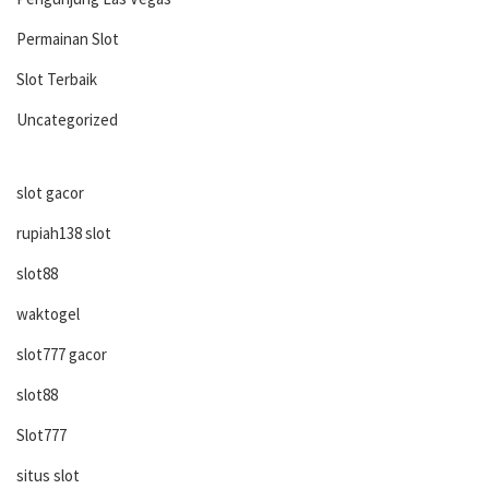
Permainan Slot
Slot Terbaik
Uncategorized
slot gacor
⁠rupiah138 slot
slot88
waktogel
slot777 gacor
slot88
Slot777
situs slot