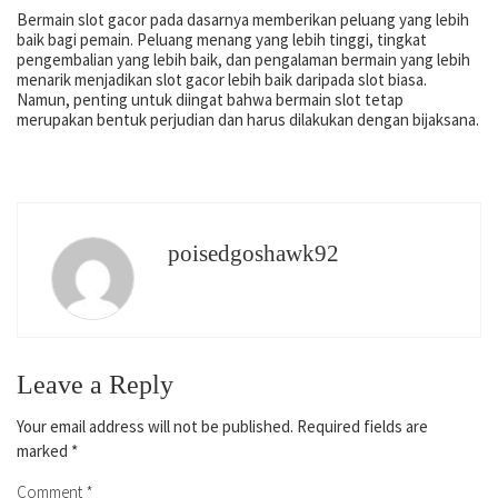
Bermain slot gacor pada dasarnya memberikan peluang yang lebih
baik bagi pemain. Peluang menang yang lebih tinggi, tingkat
pengembalian yang lebih baik, dan pengalaman bermain yang lebih
menarik menjadikan slot gacor lebih baik daripada slot biasa.
Namun, penting untuk diingat bahwa bermain slot tetap
merupakan bentuk perjudian dan harus dilakukan dengan bijaksana.
poisedgoshawk92
Leave a Reply
Your email address will not be published.
Required fields are
marked
*
Comment
*