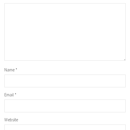
Name
*
Email
*
Website