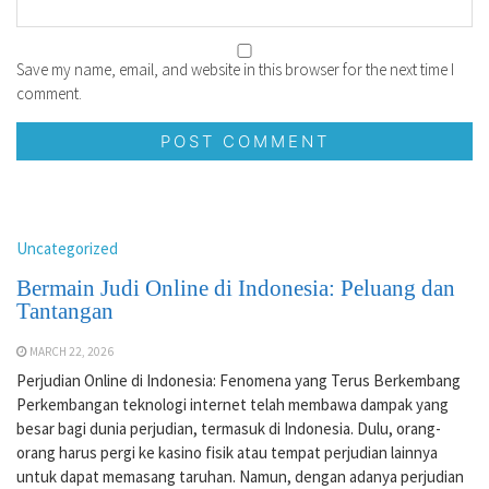
Save my name, email, and website in this browser for the next time I
comment.
Uncategorized
Bermain Judi Online di Indonesia: Peluang dan
Tantangan
MARCH 22, 2026
Perjudian Online di Indonesia: Fenomena yang Terus Berkembang
Perkembangan teknologi internet telah membawa dampak yang
besar bagi dunia perjudian, termasuk di Indonesia. Dulu, orang-
orang harus pergi ke kasino fisik atau tempat perjudian lainnya
untuk dapat memasang taruhan. Namun, dengan adanya perjudian