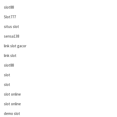
slot88
Slot777
situs slot
sensa138
link slot gacor
link slot
slot88
slot
slot
slot online
slot online
demo slot