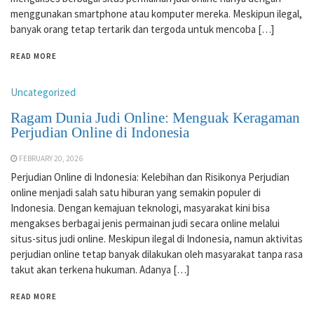
menggunakan smartphone atau komputer mereka. Meskipun ilegal,
banyak orang tetap tertarik dan tergoda untuk mencoba […]
READ MORE
Uncategorized
Ragam Dunia Judi Online: Menguak Keragaman
Perjudian Online di Indonesia
FEBRUARY 20, 2026
Perjudian Online di Indonesia: Kelebihan dan Risikonya Perjudian
online menjadi salah satu hiburan yang semakin populer di
Indonesia. Dengan kemajuan teknologi, masyarakat kini bisa
mengakses berbagai jenis permainan judi secara online melalui
situs-situs judi online. Meskipun ilegal di Indonesia, namun aktivitas
perjudian online tetap banyak dilakukan oleh masyarakat tanpa rasa
takut akan terkena hukuman. Adanya […]
READ MORE