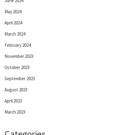
June 2024
May 2024
April 2024
March 2024
February 2024
November 2023
October 2023
September 2023
August 2023
April 2023
March 2023
Categories