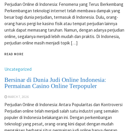
Perjudian Online di Indonesia: Fenomena yang Terus Berkembang
Perkembangan teknologi internet telah membawa dampak yang
besar bagi dunia perjudian, termasuk di Indonesia. Dulu, orang-
orang harus pergi ke kasino fisik atau tempat perjudian lainnya
untuk dapat memasang taruhan. Namun, dengan adanya perjudian
online, segalanya menjadi lebih mudah dan praktis. Di Indonesia,
perjudian online masih menjadi topik […]
READ MORE
Uncategorized
Bersinar di Dunia Judi Online Indonesia:
Permainan Casino Online Terpopuler
MARCH 7, 2026
Perjudian Online di Indonesia: Antara Popularitas dan Kontroversi
Perjudian online telah menjadi salah satu industri yang semakin
populer di Indonesia belakangan ini. Dengan perkembangan
teknologi yang pesat, orang-orang kini dapat dengan mudah
mengakses berbagai situs permainan judi online hanya dengan