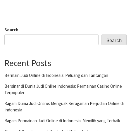
Search
Search
Recent Posts
Bermain Judi Online di Indonesia: Peluang dan Tantangan
Bersinar di Dunia Judi Online Indonesia: Permainan Casino Online
Terpopuler
Ragam Dunia Judi Online: Menguak Keragaman Perjudian Online di
Indonesia
Ragam Permainan Judi Online di Indonesia: Memilih yang Terbaik