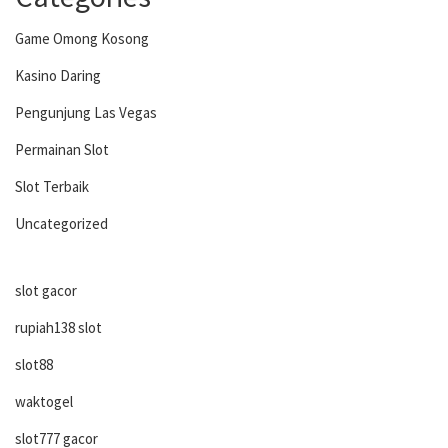
Game Omong Kosong
Kasino Daring
Pengunjung Las Vegas
Permainan Slot
Slot Terbaik
Uncategorized
slot gacor
⁠rupiah138 slot
slot88
waktogel
slot777 gacor