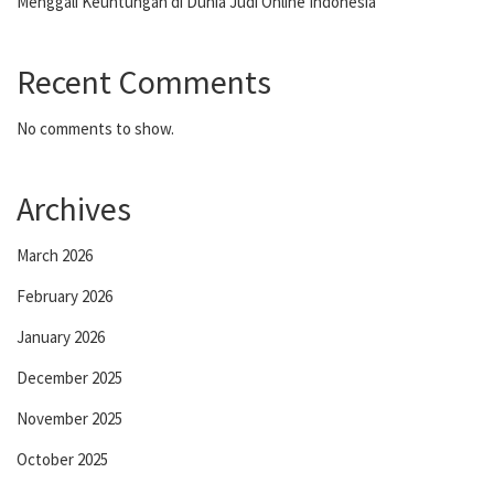
Menggali Keuntungan di Dunia Judi Online Indonesia
Recent Comments
No comments to show.
Archives
March 2026
February 2026
January 2026
December 2025
November 2025
October 2025