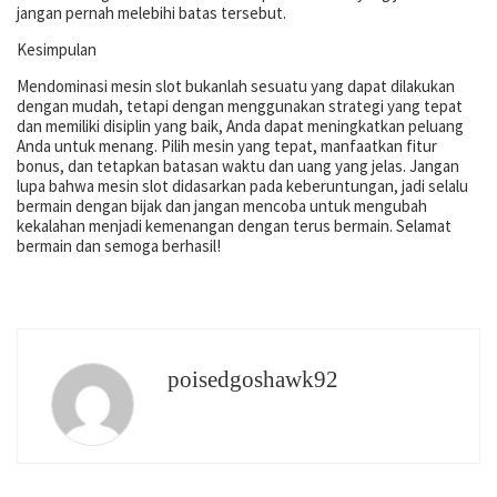
jangan pernah melebihi batas tersebut.
Kesimpulan
Mendominasi mesin slot bukanlah sesuatu yang dapat dilakukan
dengan mudah, tetapi dengan menggunakan strategi yang tepat
dan memiliki disiplin yang baik, Anda dapat meningkatkan peluang
Anda untuk menang. Pilih mesin yang tepat, manfaatkan fitur
bonus, dan tetapkan batasan waktu dan uang yang jelas. Jangan
lupa bahwa mesin slot didasarkan pada keberuntungan, jadi selalu
bermain dengan bijak dan jangan mencoba untuk mengubah
kekalahan menjadi kemenangan dengan terus bermain. Selamat
bermain dan semoga berhasil!
poisedgoshawk92