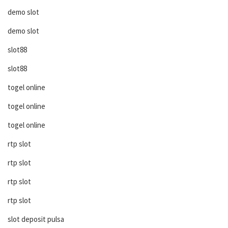
demo slot
demo slot
slot88
slot88
togel online
togel online
togel online
rtp slot
rtp slot
rtp slot
rtp slot
slot deposit pulsa