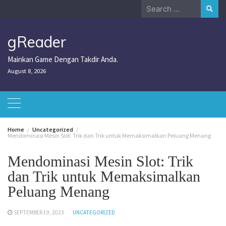
Skip
Search
to
for:
content
gReader
Mainkan Game Dengan Takdir Anda.
August 8, 2026
Home
Uncategorized
Mendominasi Mesin Slot: Trik dan Trik untuk Memaksimalkan Peluang Menang
Mendominasi Mesin Slot: Trik
dan Trik untuk Memaksimalkan
Peluang Menang
SEPTEMBER 19, 2023
UNCATEGORIZED