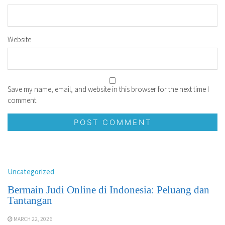
Website
Save my name, email, and website in this browser for the next time I
comment.
Uncategorized
Bermain Judi Online di Indonesia: Peluang dan
Tantangan
MARCH 22, 2026