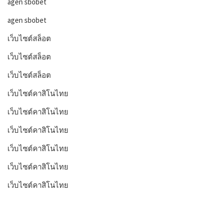
agen sbobet
agen sbobet
เว็บไซต์สล็อต
เว็บไซต์สล็อต
เว็บไซต์สล็อต
เว็บไซต์คาสิโนไทย
เว็บไซต์คาสิโนไทย
เว็บไซต์คาสิโนไทย
เว็บไซต์คาสิโนไทย
เว็บไซต์คาสิโนไทย
เว็บไซต์คาสิโนไทย