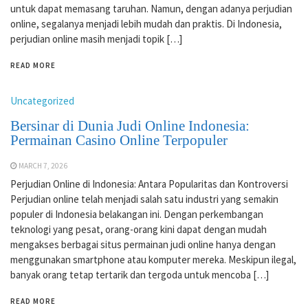
untuk dapat memasang taruhan. Namun, dengan adanya perjudian
online, segalanya menjadi lebih mudah dan praktis. Di Indonesia,
perjudian online masih menjadi topik […]
READ MORE
Uncategorized
Bersinar di Dunia Judi Online Indonesia:
Permainan Casino Online Terpopuler
MARCH 7, 2026
Perjudian Online di Indonesia: Antara Popularitas dan Kontroversi
Perjudian online telah menjadi salah satu industri yang semakin
populer di Indonesia belakangan ini. Dengan perkembangan
teknologi yang pesat, orang-orang kini dapat dengan mudah
mengakses berbagai situs permainan judi online hanya dengan
menggunakan smartphone atau komputer mereka. Meskipun ilegal,
banyak orang tetap tertarik dan tergoda untuk mencoba […]
READ MORE