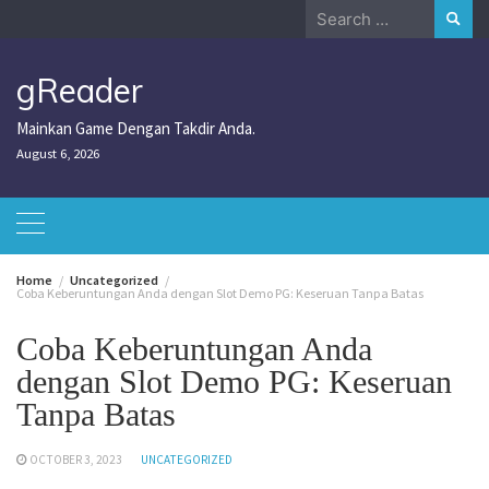
Skip
Search
to
for:
content
gReader
Mainkan Game Dengan Takdir Anda.
August 6, 2026
Home
Uncategorized
Coba Keberuntungan Anda dengan Slot Demo PG: Keseruan Tanpa Batas
Coba Keberuntungan Anda
dengan Slot Demo PG: Keseruan
Tanpa Batas
OCTOBER 3, 2023
UNCATEGORIZED