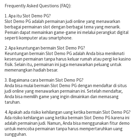
Frequently Asked Questions (FAQ):
1. Apa itu Slot Demo PG?
Slot Demo PG adalah permainan judi online yang menawarkan
berbagai permainan slot dengan berbagai tema yang menarik.
Pemain dapat memainkan game-game ini melalui perangkat digital
seperti komputer atau smartphone.
2. Apa keuntungan bermain Slot Demo PG?
Keuntungan bermain Slot Demo PG adalah Anda bisa menikmati
keseruan permainan tanpa harus keluar rumah atau pergi ke kasino
fisik. Selain itu, permainan ini juga menawarkan peluang untuk
memenangkan hadiah besar.
3. Bagaimana cara bermain Slot Demo PG?
Anda bisa mulai bermain Slot Demo PG dengan mendaftar di situs
judi online yang menawarkan permainan ini. Setelah mendaftar,
Anda bisa memilih game yang ingin dimainkan dan memasang
taruhan.
4. Apakah ada risiko kehilangan uang ketika bermain Slot Demo PG?
Ada risiko kehilangan uang ketika bermain Slot Demo PG karena ini
adalah permainan judi. Namun, Anda bisa menggunakan fitur demo
untuk mencoba permainan tanpa harus mempertaruhkan uang
sungguhan.