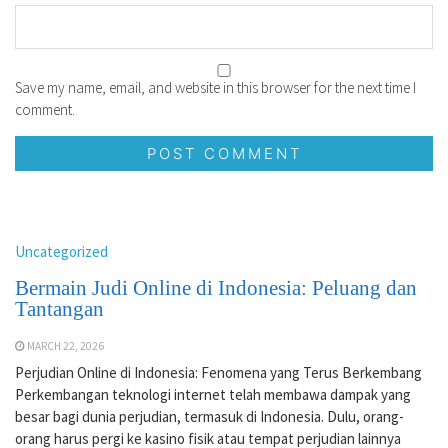
Save my name, email, and website in this browser for the next time I
comment.
Uncategorized
Bermain Judi Online di Indonesia: Peluang dan
Tantangan
MARCH 22, 2026
Perjudian Online di Indonesia: Fenomena yang Terus Berkembang
Perkembangan teknologi internet telah membawa dampak yang
besar bagi dunia perjudian, termasuk di Indonesia. Dulu, orang-
orang harus pergi ke kasino fisik atau tempat perjudian lainnya