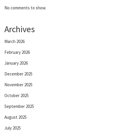
No comments to show.
Archives
March 2026
February 2026
January 2026
December 2025
November 2025
October 2025
September 2025
August 2025
July 2025