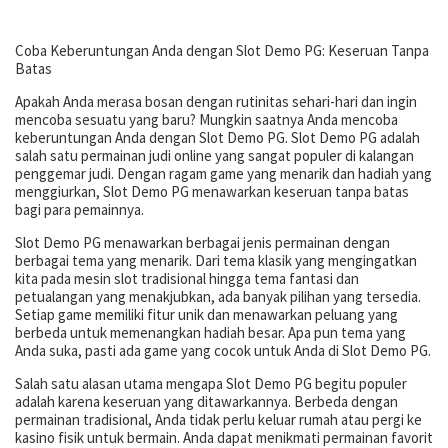
Coba Keberuntungan Anda dengan Slot Demo PG: Keseruan Tanpa
Batas
Apakah Anda merasa bosan dengan rutinitas sehari-hari dan ingin
mencoba sesuatu yang baru? Mungkin saatnya Anda mencoba
keberuntungan Anda dengan Slot Demo PG. Slot Demo PG adalah
salah satu permainan judi online yang sangat populer di kalangan
penggemar judi. Dengan ragam game yang menarik dan hadiah yang
menggiurkan, Slot Demo PG menawarkan keseruan tanpa batas
bagi para pemainnya.
Slot Demo PG menawarkan berbagai jenis permainan dengan
berbagai tema yang menarik. Dari tema klasik yang mengingatkan
kita pada mesin slot tradisional hingga tema fantasi dan
petualangan yang menakjubkan, ada banyak pilihan yang tersedia.
Setiap game memiliki fitur unik dan menawarkan peluang yang
berbeda untuk memenangkan hadiah besar. Apa pun tema yang
Anda suka, pasti ada game yang cocok untuk Anda di Slot Demo PG.
Salah satu alasan utama mengapa Slot Demo PG begitu populer
adalah karena keseruan yang ditawarkannya. Berbeda dengan
permainan tradisional, Anda tidak perlu keluar rumah atau pergi ke
kasino fisik untuk bermain. Anda dapat menikmati permainan favorit