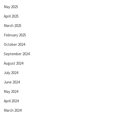
May 2025
April 2025
March 2025
February 2025
October 2024
September 2024
August 2024
July 2024
June 2024
May 2024
April 2024
March 2024