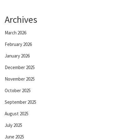
Archives
March 2026
February 2026
January 2026
December 2025
November 2025
October 2025
September 2025
August 2025
July 2025
June 2025