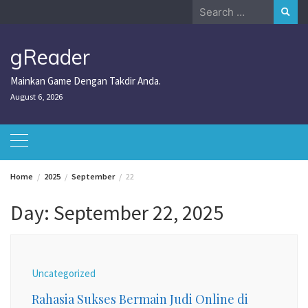
Skip
Search
to
for:
content
gReader
Mainkan Game Dengan Takdir Anda.
August 6, 2026
Home
2025
September
22
Day:
September 22, 2025
Uncategorized
Rahasia Sukses Bermain Judi Online di