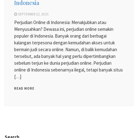
Indonesia
SEPTEMBER 22, 2025
Perjudian Online di Indonesia: Menakjubkan atau
Menyusahkan? Dewasa ini, perjudian online semakin
populer di Indonesia. Banyak orang dari berbagai
kalangan terpesona dengan kemudahan akses untuk
bermain judi secara online. Namun, di balik kemudahan
tersebut, ada banyak hal yang perlu dipertimbangkan
sebelum terjun ke dunia perjudian online. Perjudian
online di Indonesia sebenarnya ilegal, tetapi banyak situs
[…]
READ MORE
Search