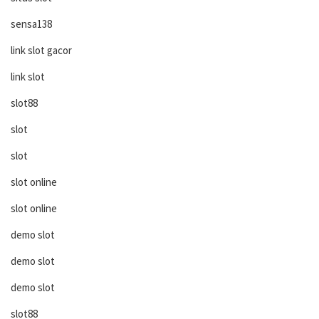
sensa138
link slot gacor
link slot
slot88
slot
slot
slot online
slot online
demo slot
demo slot
demo slot
slot88