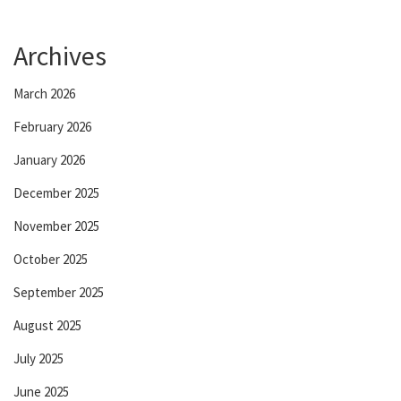
Archives
March 2026
February 2026
January 2026
December 2025
November 2025
October 2025
September 2025
August 2025
July 2025
June 2025