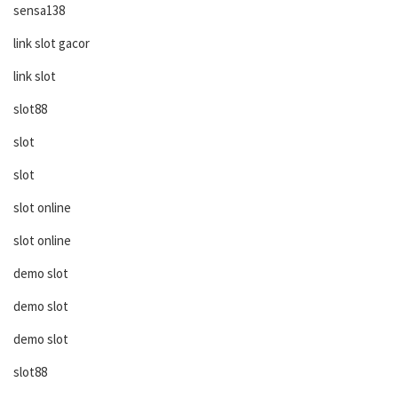
sensa138
link slot gacor
link slot
slot88
slot
slot
slot online
slot online
demo slot
demo slot
demo slot
slot88