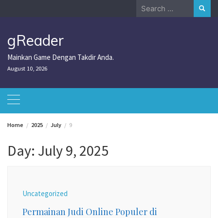
Skip
Search
to
for:
content
gReader
Mainkan Game Dengan Takdir Anda.
August 10, 2026
Home
2025
July
9
Day:
July 9, 2025
Uncategorized
Permainan Judi Online Populer di