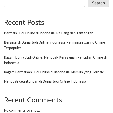
Search
Recent Posts
Bermain Judi Online di Indonesia: Peluang dan Tantangan
Bersinar di Dunia Judi Online Indonesia: Permainan Casino Online
Terpopuler
Ragam Dunia Judi Online: Menguak Keragaman Perjudian Online di
Indonesia
Ragam Permainan Judi Online di Indonesia: Memilih yang Terbaik
Menggali Keuntungan di Dunia Judi Online Indonesia
Recent Comments
No comments to show.