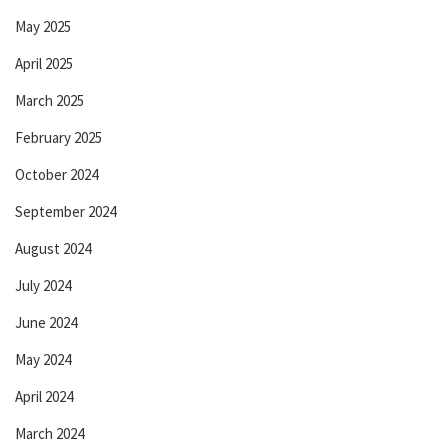
May 2025
April 2025
March 2025
February 2025
October 2024
September 2024
August 2024
July 2024
June 2024
May 2024
April 2024
March 2024