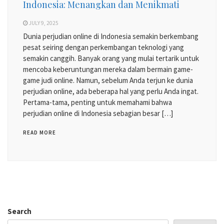
Indonesia: Menangkan dan Menikmati
JULY 9, 2025
Dunia perjudian online di Indonesia semakin berkembang
pesat seiring dengan perkembangan teknologi yang
semakin canggih. Banyak orang yang mulai tertarik untuk
mencoba keberuntungan mereka dalam bermain game-
game judi online. Namun, sebelum Anda terjun ke dunia
perjudian online, ada beberapa hal yang perlu Anda ingat.
Pertama-tama, penting untuk memahami bahwa
perjudian online di Indonesia sebagian besar […]
READ MORE
Search