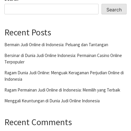
Search
Recent Posts
Bermain Judi Online di Indonesia: Peluang dan Tantangan
Bersinar di Dunia Judi Online Indonesia: Permainan Casino Online
Terpopuler
Ragam Dunia Judi Online: Menguak Keragaman Perjudian Online di
Indonesia
Ragam Permainan Judi Online di Indonesia: Memilih yang Terbaik
Menggali Keuntungan di Dunia Judi Online Indonesia
Recent Comments