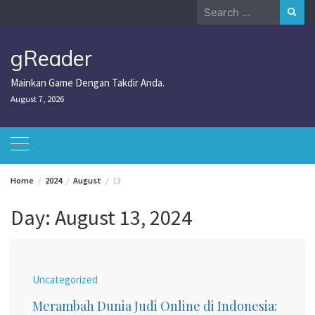
Skip
Search
to
for:
content
gReader
Mainkan Game Dengan Takdir Anda.
August 7, 2026
Home
2024
August
13
Day:
August 13, 2024
Uncategorized
Merambah Dunia Judi Online di Indonesia: