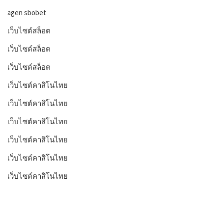
agen sbobet
เว็บไซต์สล็อต
เว็บไซต์สล็อต
เว็บไซต์สล็อต
เว็บไซต์คาสิโนไทย
เว็บไซต์คาสิโนไทย
เว็บไซต์คาสิโนไทย
เว็บไซต์คาสิโนไทย
เว็บไซต์คาสิโนไทย
เว็บไซต์คาสิโนไทย