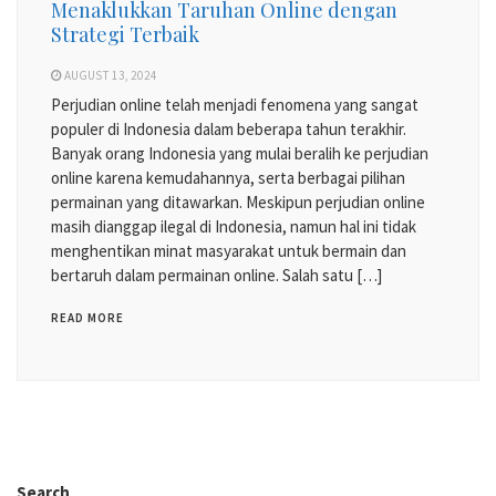
Menaklukkan Taruhan Online dengan
Strategi Terbaik
AUGUST 13, 2024
Perjudian online telah menjadi fenomena yang sangat
populer di Indonesia dalam beberapa tahun terakhir.
Banyak orang Indonesia yang mulai beralih ke perjudian
online karena kemudahannya, serta berbagai pilihan
permainan yang ditawarkan. Meskipun perjudian online
masih dianggap ilegal di Indonesia, namun hal ini tidak
menghentikan minat masyarakat untuk bermain dan
bertaruh dalam permainan online. Salah satu […]
READ MORE
Search