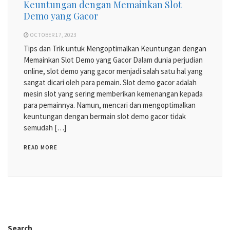
Keuntungan dengan Memainkan Slot
Demo yang Gacor
OCTOBER 17, 2023
Tips dan Trik untuk Mengoptimalkan Keuntungan dengan
Memainkan Slot Demo yang Gacor Dalam dunia perjudian
online, slot demo yang gacor menjadi salah satu hal yang
sangat dicari oleh para pemain. Slot demo gacor adalah
mesin slot yang sering memberikan kemenangan kepada
para pemainnya. Namun, mencari dan mengoptimalkan
keuntungan dengan bermain slot demo gacor tidak
semudah […]
READ MORE
Search