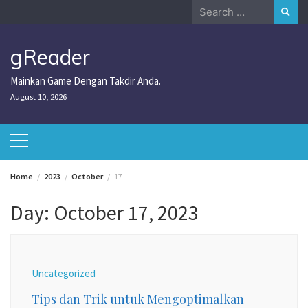
Skip
Search
to
for:
content
gReader
Mainkan Game Dengan Takdir Anda.
August 10, 2026
Home
2023
October
17
Day:
October 17, 2023
Uncategorized
Tips dan Trik untuk Mengoptimalkan