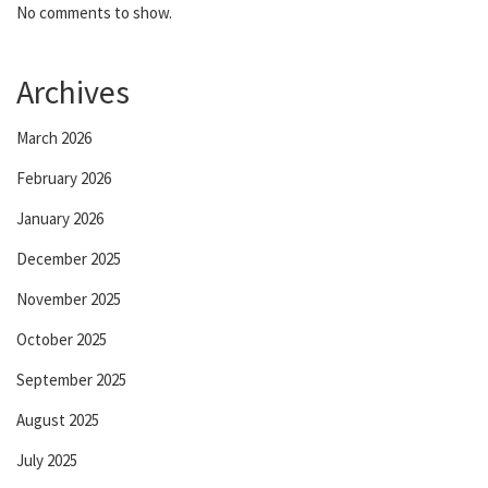
No comments to show.
Archives
March 2026
February 2026
January 2026
December 2025
November 2025
October 2025
September 2025
August 2025
July 2025