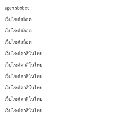
agen sbobet
เว็บไซต์สล็อต
เว็บไซต์สล็อต
เว็บไซต์สล็อต
เว็บไซต์คาสิโนไทย
เว็บไซต์คาสิโนไทย
เว็บไซต์คาสิโนไทย
เว็บไซต์คาสิโนไทย
เว็บไซต์คาสิโนไทย
เว็บไซต์คาสิโนไทย