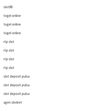
slot88
togel online
togel online
togel online
rtp slot
rtp slot
rtp slot
rtp slot
slot deposit pulsa
slot deposit pulsa
slot deposit pulsa
agen sbobet