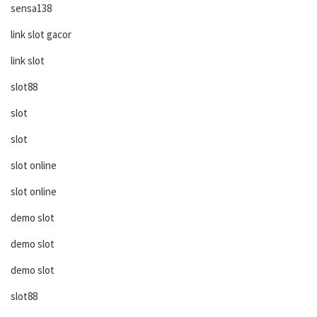
sensa138
link slot gacor
link slot
slot88
slot
slot
slot online
slot online
demo slot
demo slot
demo slot
slot88