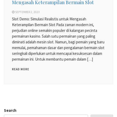
Mengasah Keterampilan Bermain Slot
SEPTEMBER 2, 2023
Slot Demo: Simulasi Realistis untuk Mengasah
Keterampilan Bermain Slot Pada zaman modern ini,
perjudian online semakin populer di kalangan pecinta
permainan kasino. Salah satu permainan yang paling
diminati adalah mesin slot. Namun, bagi pemain yang baru
memulai, pemahaman dasar dan pengalaman bermain slot
seringkali diperlukan untuk mencapai kesuksesan dalam
permainan ini. Untuk membantu pemain dalam […]
READ MORE
Search