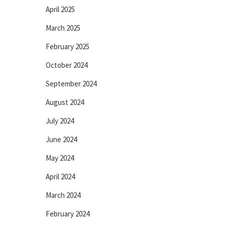
April 2025
March 2025
February 2025
October 2024
September 2024
August 2024
July 2024
June 2024
May 2024
April 2024
March 2024
February 2024